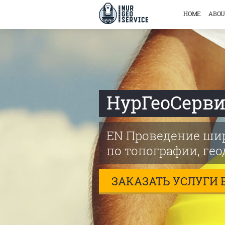
HOME
ABOU
НурГеоСерви
EN Проведение шир
по топографии, гео
ЗАКАЗАТЬ УСЛУГИ 