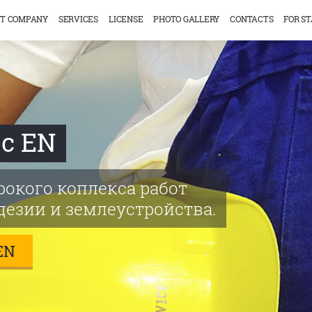
T COMPANY
SERVICES
LICENSE
PHOTO GALLERY
CONTACTS
FOR ST
с EN
окого коплекса работ
дезии и землеустройства.
EN