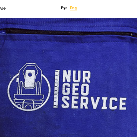
Рус
Eng
AFF